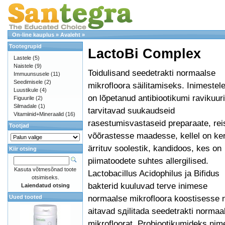
On-line kauplus
»
Avaleht
»
Tootegrupid
LactoBi Complex
Lastele
(5)
Naistele
(9)
Toidulisand seedetrakti normaalse
Immuunsusele
(11)
Seedimisele
(2)
mikrofloora säilitamiseks. Inimestel
Luustikule
(4)
on lõpetanud antibiootikumi ravikuuri
Figuurile
(2)
Silmadale
(1)
tarvitavad suukaudseid
Vitamiinid+Mineraalid
(16)
rasestumisvastaseid preparaate, rei
Tootjad
võõrastesse maadesse, kellel on ker
ärrituv soolestik, kandidoos, kes on
Kiir otsing
piimatoodete suhtes allergilised.
Kasuta võtmesõnad toote
Lactobacillus Acidophilus ja Bifidus
otsimiseks.
bakterid kuuluvad terve inimese
Laiendatud otsing
normaalse mikrofloora koostisesse 
Uued tooted
aitavad sдilitada seedetrakti normaa
mikrofloorat. Probiootikumideks nim