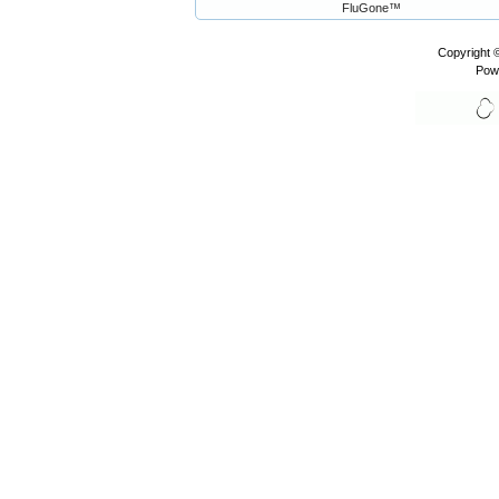
FluGone™
Copyright 
Pow