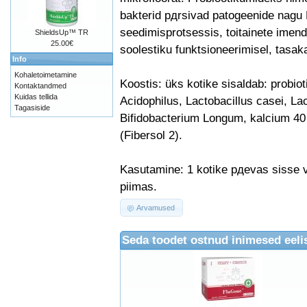
bakterid pдrsivad patogeenide nagu 
seedimisprotsessis, toitainete imend
ShieldsUp™ TR
25.00€
soolestiku funktsioneerimisel, tasak
Info
Kohaletoimetamine
Koostis: üks kotike sisaldab: probiot
Kontaktandmed
Kuidas tellida
Acidophilus, Lactobacillus casei, La
Tagasiside
Bifidobacterium Longum, kalcium 40 
(Fibersol 2).
Kasutamine: 1 kotike pдevas sisse v
piimas.
Arvamused
Seda toodet ostnud inimesed eelis