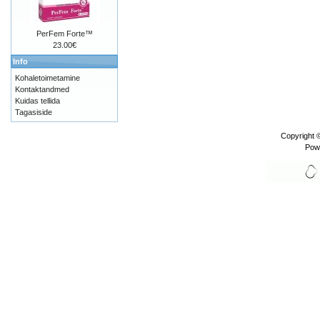
PerFem Forte™
23.00€
Info
Kohaletoimetamine
Kontaktandmed
Kuidas tellida
Tagasiside
Copyright 
Pow