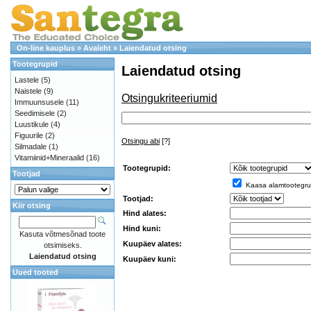
On-line kauplus
»
Avaleht
»
Laiendatud otsing
Tootegrupid
Laiendatud otsing
Lastele
(5)
Naistele
(9)
Otsingukriteeriumid
Immuunsusele
(11)
Seedimisele
(2)
Luustikule
(4)
Figuurile
(2)
Otsingu abi
[?]
Silmadale
(1)
Vitamiinid+Mineraalid
(16)
Tootegrupid:
Tootjad
Kaasa alamtootegru
Tootjad:
Kiir otsing
Hind alates:
Hind kuni:
Kasuta võtmesõnad toote
Kuupäev alates:
otsimiseks.
Laiendatud otsing
Kuupäev kuni:
Uued tooted