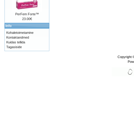
PerFem Forte™
23.00€
Info
Kohaletoimetamine
Kontaktandmed
Kuidas tellida
Tagasiside
Copyright 
Pow