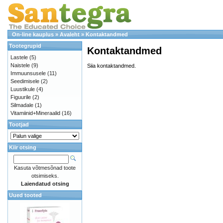
On-line kauplus
»
Avaleht
»
Kontaktandmed
Tootegrupid
Kontaktandmed
Lastele
(5)
Naistele
(9)
Siia kontaktandmed.
Immuunsusele
(11)
Seedimisele
(2)
Luustikule
(4)
Figuurile
(2)
Silmadale
(1)
Vitamiinid+Mineraalid
(16)
Tootjad
Kiir otsing
Kasuta võtmesõnad toote
otsimiseks.
Laiendatud otsing
Uued tooted