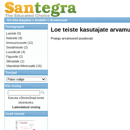
On-line kauplus
»
Avaleht
»
Arvamused
Tootegrupid
Loe teiste kasutajate arvamu
Lastele
(5)
Naistele
(9)
Praegu arvamused puuduvad.
Immuunsusele
(11)
Seedimisele
(2)
Luustikule
(4)
Figuurile
(2)
Silmadale
(1)
Vitamiinid+Mineraalid
(16)
Tootjad
Kiir otsing
Kasuta võtmesõnad toote
otsimiseks.
Laiendatud otsing
Uued tooted