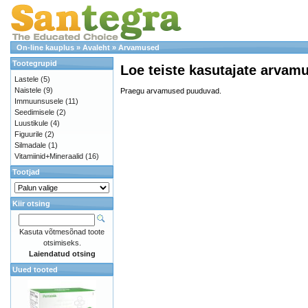
On-line kauplus
»
Avaleht
»
Arvamused
Tootegrupid
Loe teiste kasutajate arvamu
Lastele
(5)
Naistele
(9)
Praegu arvamused puuduvad.
Immuunsusele
(11)
Seedimisele
(2)
Luustikule
(4)
Figuurile
(2)
Silmadale
(1)
Vitamiinid+Mineraalid
(16)
Tootjad
Kiir otsing
Kasuta võtmesõnad toote
otsimiseks.
Laiendatud otsing
Uued tooted