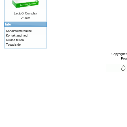
LactoBi Complex
25.00€
Info
Kohaletoimetamine
Kontaktandmed
Kuidas tellida
Tagasiside
Copyright 
Pow