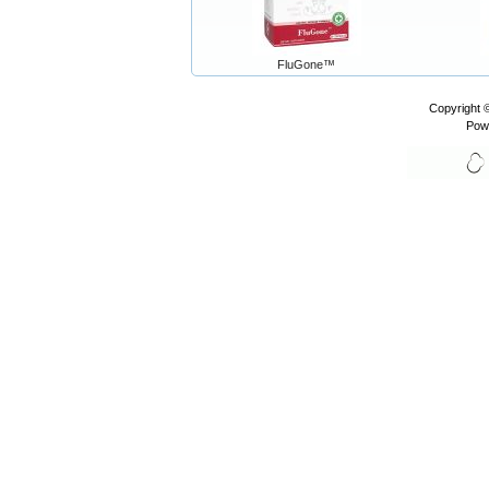
FluGone™
Copyright 
Pow