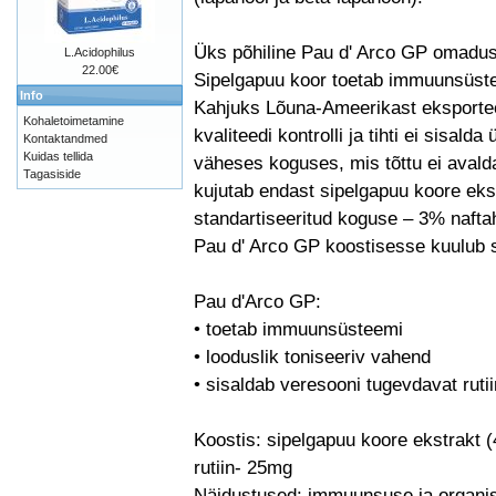
Üks põhiline Pau d' Arco GP omadus 
L.Acidophilus
22.00€
Sipelgapuu koor toetab immuunsüstee
Info
Kahjuks Lõuna-Ameerikast eksporteer
Kohaletoimetamine
kvaliteedi kontrolli ja tihti ei sisald
Kontaktandmed
Kuidas tellida
väheses koguses, mis tõttu ei avald
Tagasiside
kujutab endast sipelgapuu koore ekstr
standartiseeritud koguse – 3% nafta
Pau d' Arco GP koostisesse kuulub sa
Pau d'Arco GP:
• toetab immuunsüsteemi
• looduslik toniseeriv vahend
• sisaldab veresooni tugevdavat rutii
Koostis: sipelgapuu koore ekstrakt 
rutiin- 25mg
Näidustused: immuunsuse ja organis