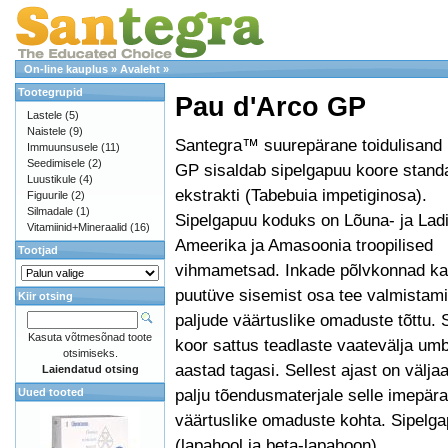
On-line kauplus
»
Avaleht
»
Tootegrupid
Pau d'Arco GP
Lastele
(5)
Naistele
(9)
Santegra™ suurepärane toidulisand 
Immuunsusele
(11)
Seedimisele
(2)
GP sisaldab sipelgapuu koore standa
Luustikule
(4)
ekstrakti (Tabebuia impetiginosa).
Figuurile
(2)
Silmadale
(1)
Sipelgapuu koduks on Lõuna- ja Lad
Vitamiinid+Mineraalid
(16)
Ameerika ja Amasoonia troopilised
Tootjad
vihmametsad. Inkade põlvkonnad ka
puutüve sisemist osa tee valmistami
Kiir otsing
paljude väärtuslike omaduste tõttu. 
Kasuta võtmesõnad toote
koor sattus teadlaste vaatevälja um
otsimiseks.
aastad tagasi. Sellest ajast on välj
Laiendatud otsing
palju tõendusmaterjale selle imepär
Uued tooted
väärtuslike omaduste kohta. Sipelga
(lapahool ja beta-lapahoon).