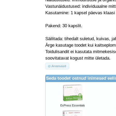
Vastunäidustused: individuaalne mit
Kasutamine: 1 kapsel päevas klaasi
Pakend: 30 kapslit.
Säilitada: tihedalt suletud, kuivas, 
Ärge kasutage toodet kui kaitseplom
Toidulisandit ei kasutata mitmekesi
soovitatavat kogust mitte ületada.
Arvamused
Seda toodet ostnud inimesed eelis
ExPress Essentials