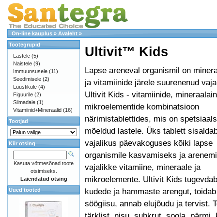
On-line kauplus
»
Avaleht
»
Tootegrupid
Ultivit™ Kids
Lastele
(5)
Naistele
(9)
Lapse areneval organismil on minera
Immuunsusele
(11)
Seedimisele
(2)
ja vitamiinide järele suurenenud vaj
Luustikule
(4)
Ultivit Kids - vitamiinide, mineraalain
Figuurile
(2)
Silmadale
(1)
mikroelementide kombinatsioon
Vitamiinid+Mineraalid
(16)
närimistablettides, mis on spetsiaals
Tootjad
mõeldud lastele. Üks tablett sisalda
vajalikus päevakoguses kõiki lapse
Kiir otsing
organismile kasvamiseks ja arenem
Kasuta võtmesõnad toote
vajalikke vitamiine, mineraale ja
otsimiseks.
mikroelemente. Ultivit Kids tugevda
Laiendatud otsing
kudede ja hammaste arengut, toidab
Uued tooted
söögiisu, annab elujõudu ja tervist. To
tärklist, nisu, suhkrut, soola, pärmi, 