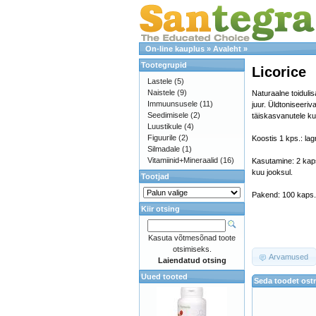
On-line kauplus
»
Avaleht
»
Tootegrupid
Licorice
Lastele
(5)
Naistele
(9)
Naturaalne toidulis
Immuunsusele
(11)
juur. Üldtoniseeriv
Seedimisele
(2)
täiskasvanutele kui
Luustikule
(4)
Figuurile
(2)
Koostis 1 kps.: lag
Silmadale
(1)
Vitamiinid+Mineraalid
(16)
Kasutamine: 2 kap
kuu jooksul.
Tootjad
Pakend: 100 kaps.
Kiir otsing
Kasuta võtmesõnad toote
otsimiseks.
Arvamused
Laiendatud otsing
Uued tooted
Seda toodet ostn