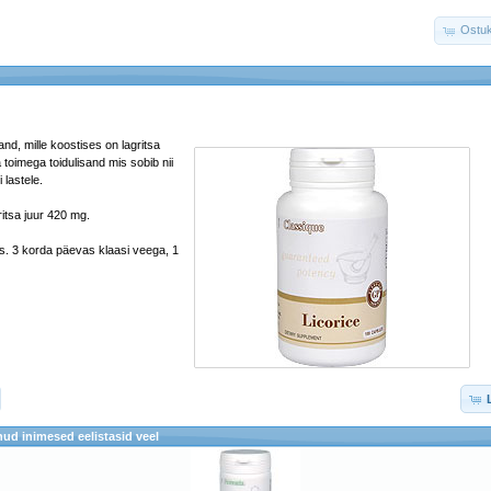
Ostuk
and, mille koostises on lagritsa
a toimega toidulisand mis sobib nii
 lastele.
ritsa juur 420 mg.
s. 3 korda päevas klaasi veega, 1
ud inimesed eelistasid veel