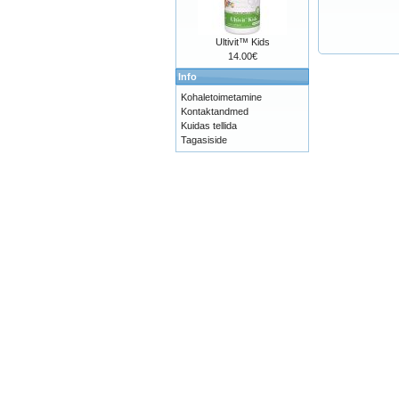
Ultivit™ Kids
14.00€
Info
Kohaletoimetamine
Kontaktandmed
Kuidas tellida
Tagasiside