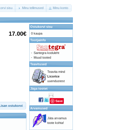
orvi sisu
Minu tellimused
Minu konto
Ostukorvi sisu
17.00€
0 kaupa
Tootjainfo
-
Santegra koduleht
-
Muud tooted
Teavitused
Teavita mind
Licorice
uuendustest
Jäga tootet
Save
Lisan ostukorvi
Arvamused
Jäta arvamus
toote kohta!