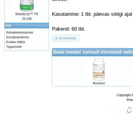
Kasutamine: 1 tbl. päevas söögi ajal
ShieldsUp™ TR
25.00€
Info
Pakend: 60 tbl.
Kohaletoimetamine
Kontaktandmed
Arvamused
Kuidas tellida
Tagasiside
Seda toodet ostnud inimesed eelis
Burdock
Copyright 
Pow