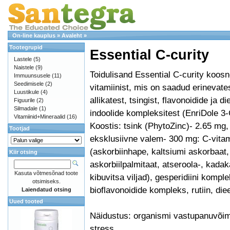
On-line kauplus
»
Avaleht
»
Tootegrupid
Essential C-curity
Lastele
(5)
Naistele
(9)
Toidulisand Essential C-curity koos
Immuunsusele
(11)
Seedimisele
(2)
vitamiinist, mis on saadud erinevate
Luustikule
(4)
allikatest, tsingist, flavonoidide ja di
Figuurile
(2)
Silmadale
(1)
indoolide kompleksitest (EnriDole 3-
Vitamiinid+Mineraalid
(16)
Koostis: tsink (PhytoZinc)- 2.65 mg,
Tootjad
eksklusiivne valem- 300 mg: C-vitam
(askorbiinhape, kaltsiumi askorbaat,
Kiir otsing
askorbiilpalmitaat, atseroola-, kadak
Kasuta võtmesõnad toote
kibuvitsa viljad), gesperidiini komple
otsimiseks.
bioflavonoidide kompleks, rutiin, di
Laiendatud otsing
Uued tooted
Näidustus: organismi vastupanuvõim
stress.