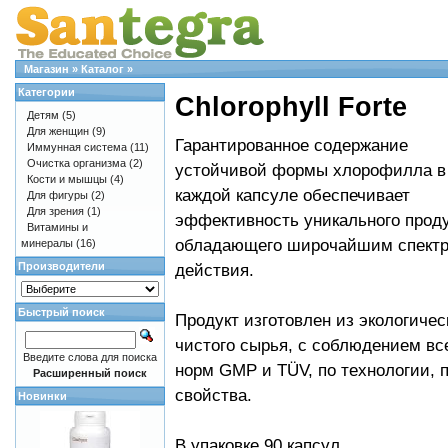
Магазин
»
Каталог
»
Категории
Chlorophyll Forte
Детям
(5)
Для женщин
(9)
Гарантированное содержание
Иммунная система
(11)
Очистка организма
(2)
устойчивой формы хлорофилла в
Кости и мышцы
(4)
каждой капсуле обеспечивает
Для фигуры
(2)
Для зрения
(1)
эффективность уникального проду
Витамины и
обладающего широчайшим спект
минералы
(16)
Производители
действия.
Быстрый поиск
Продукт изготовлен из экологичес
чистого сырья, с соблюдением вс
Введите слова для поиска
норм GMP и TÜV, по технологии, 
Расширенный поиск
свойства.
Новинки
В упаковке 90 капсул.