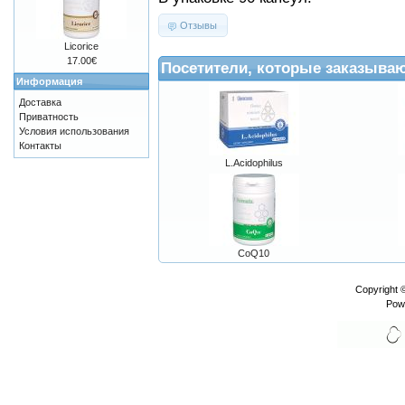
Отзывы
Licorice
17.00€
Посетители, которые заказыва
Информация
Доставка
Приватность
Условия использования
Контакты
L.Acidophilus
CoQ10
Copyright 
Pow