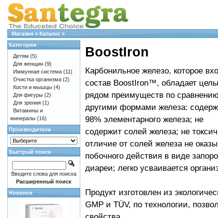
Магазин
»
Каталог
»
Категории
BoostIron
Детям
(5)
Для женщин
(9)
Карбонильное железо, которое вх
Иммунная система
(11)
Очистка организма
(2)
состав BoostIron™, обладает цел
Кости и мышцы
(4)
рядом преимуществ по сравнению
Для фигуры
(2)
Для зрения
(1)
другими формами железа: содерж
Витамины и
98% элементарного железа; не
минералы
(16)
Производители
содержит солей железа; не токсич
отличие от солей железа не оказы
Быстрый поиск
побочного действия в виде запоро
диареи; легко усваивается органи
Введите слова для поиска
Расширенный поиск
Продукт изготовлен из экологиче
Новинки
GMP и TÜV, по технологии, позво
свойства.