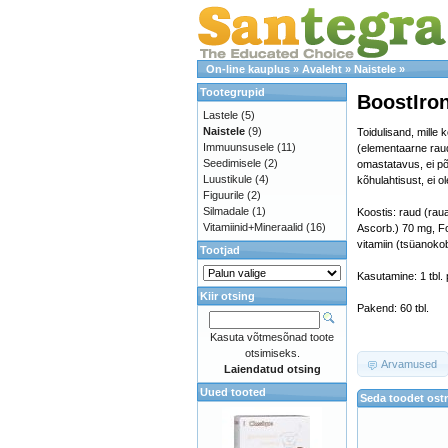
On-line kauplus
»
Avaleht
»
Naistele
»
Tootegrupid
BoostIro
Lastele
(5)
Naistele
(9)
Toidulisand, mille
Immuunsusele
(11)
(elementaarne rau
Seedimisele
(2)
omastatavus, ei põ
Luustikule
(4)
kõhulahtisust, ei ol
Figuurile
(2)
Silmadale
(1)
Koostis: raud (rau
Vitamiinid+Mineraalid
(16)
Ascorb.) 70 mg, Fo
vitamiin (tsüanoko
Tootjad
Kasutamine: 1 tbl.
Kiir otsing
Pakend: 60 tbl.
Kasuta võtmesõnad toote
otsimiseks.
Arvamused
Laiendatud otsing
Uued tooted
Seda toodet ostn