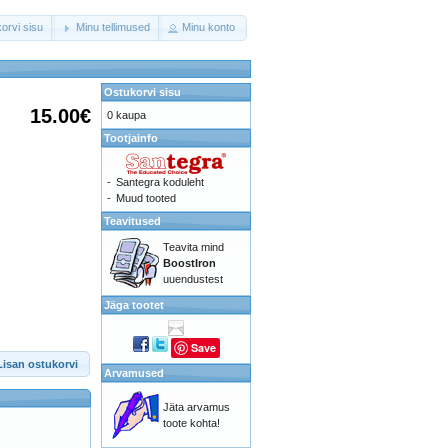
orvi sisu
Minu tellimused
Minu konto
Ostukorvi sisu
15.00€
0 kaupa
Tootjainfo
-
Santegra koduleht
-
Muud tooted
Teavitused
Teavita mind
BoostIron
uuendustest
Jäga tootet
Save
Lisan ostukorvi
Arvamused
Jäta arvamus
toote kohta!