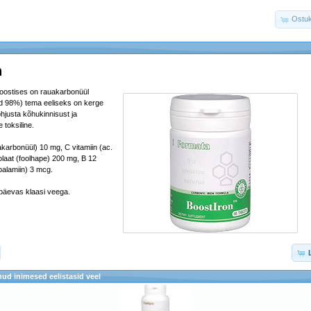
Ostuk
n
 koostises on rauakarbonüül
d 98%) tema eeliseks on kerge
hjusta kõhukinnisust ja
e toksiline.
akarbonüül) 10 mg, C vitamiin (ac.
laat (foolhape) 200 mg, B 12
balamiin) 3 mcg.
 päevas klaasi veega.
ud inimesed eelistasid veel