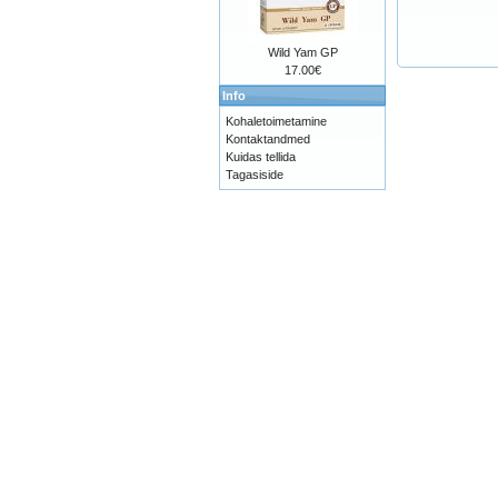
Wild Yam GP
17.00€
Info
Kohaletoimetamine
Kontaktandmed
Kuidas tellida
Tagasiside