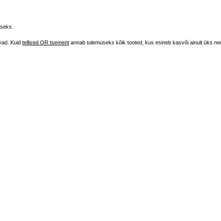
iseks.
vad. Kuid
tellised OR tsement
annab tulemuseks kõik tooted, kus esineb kasvõi ainult üks n