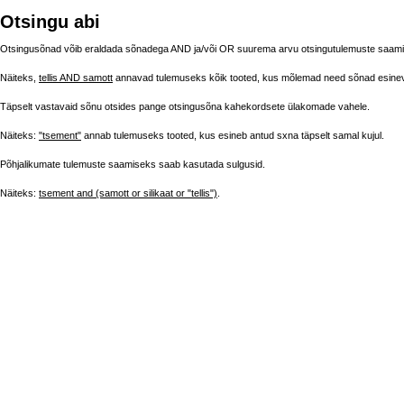
Otsingu abi
Otsingusõnad võib eraldada sõnadega AND ja/või OR suurema arvu otsingutulemuste saam
Näiteks,
tellis AND samott
annavad tulemuseks kõik tooted, kus mõlemad need sõnad esine
Täpselt vastavaid sõnu otsides pange otsingusõna kahekordsete ülakomade vahele.
Näiteks:
"tsement"
annab tulemuseks tooted, kus esineb antud sхna täpselt samal kujul.
Põhjalikumate tulemuste saamiseks saab kasutada sulgusid.
Näiteks:
tsement and (samott or silikaat or "tellis")
.