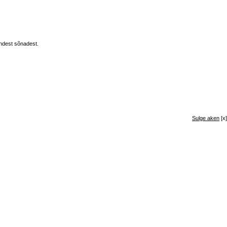
endest sõnadest.
Sulge aken
[x]