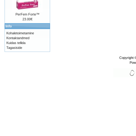
PerFem Forte™
23.00€
Info
Kohaletoimetamine
Kontaktandmed
Kuidas tellida
Tagasiside
Copyright 
Pow