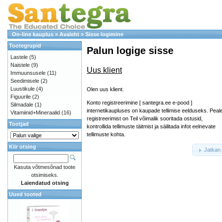
On-line kauplus
»
Avaleht
»
Sisse logimine
Tootegrupid
Palun logige sisse
Lastele
(5)
Naistele
(9)
Uus klient
Immuunsusele
(11)
Seedimisele
(2)
Luustikule
(4)
Olen uus klient.
Figuurile
(2)
Konto registreerimine [ santegra.ee e-pood ]
Silmadale
(1)
internetikaupluses on kaupade tellimise eelduseks. Peal
Vitamiinid+Mineraalid
(16)
registreerimist on Teil võimalik sooritada ostusid,
Tootjad
kontrollida tellimuste täitmist ja säilitada infot eelnevate
tellimuste kohta.
Kiir otsing
Jatkan
Kasuta võtmesõnad toote
otsimiseks.
Laiendatud otsing
Uued tooted