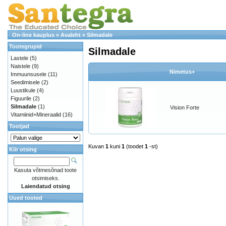
On-line kauplus
»
Avaleht
»
Silmadale
Tootegrupid
Silmadale
Lastele
(5)
Naistele
(9)
Nimetus+
Immuunsusele
(11)
Seedimisele
(2)
Luustikule
(4)
Figuurile
(2)
Silmadale
(1)
Vision Forte
Vitamiinid+Mineraalid
(16)
Tootjad
Kuvan
1
kuni
1
(toodet
1
-st)
Kiir otsing
Kasuta võtmesõnad toote
otsimiseks.
Laiendatud otsing
Uued tooted