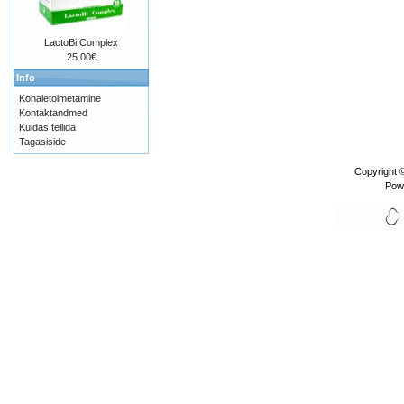
LactoBi Complex
25.00€
Info
Kohaletoimetamine
Kontaktandmed
Kuidas tellida
Tagasiside
Copyright 
Pow