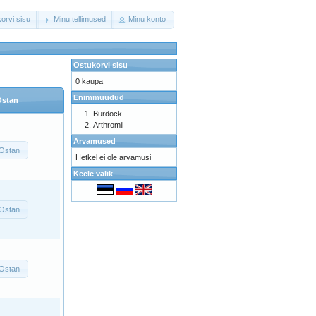
orvi sisu
Minu tellimused
Minu konto
Ostukorvi sisu
0 kaupa
Enimmüüdud
Ostan
Burdock
Arthromil
Arvamused
Ostan
Hetkel ei ole arvamusi
Keele valik
Ostan
Ostan