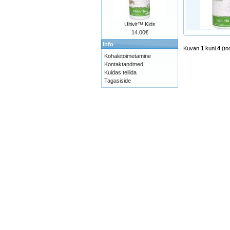
Ultivit™ Kids
14.00€
Info
Kuvan
1
kuni
4
(to
Kohaletoimetamine
Kontaktandmed
Kuidas tellida
Tagasiside