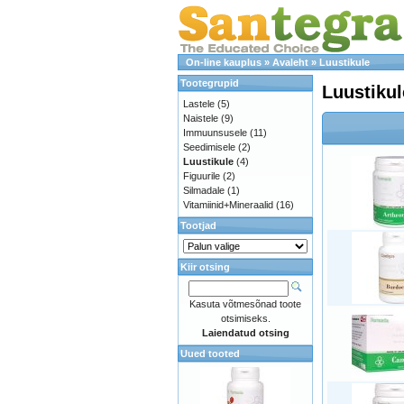
On-line kauplus
»
Avaleht
»
Luustikule
Tootegrupid
Luustikul
Lastele
(5)
Naistele
(9)
Immuunsusele
(11)
Seedimisele
(2)
Luustikule
(4)
Figuurile
(2)
Silmadale
(1)
Vitamiinid+Mineraalid
(16)
Tootjad
Kiir otsing
Kasuta võtmesõnad toote
otsimiseks.
Laiendatud otsing
Uued tooted