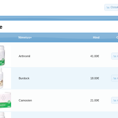
Ostuk
e
Nimetus+
Hind
Arthromil
41.00€
Burdock
18.00€
Camosten
21.00€