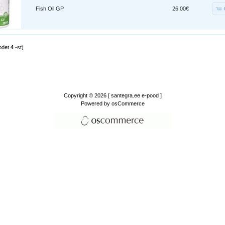
Fish Oil GP
26.00€
odet
4
-st)
Copyright © 2026
[ santegra.ee e-pood ]
Powered by
osCommerce