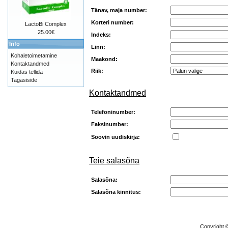
Tänav, maja number:
Korteri number:
LactoBi Complex
25.00€
Indeks:
Info
Linn:
Kohaletoimetamine
Maakond:
Kontaktandmed
Riik:
Kuidas tellida
Tagasiside
Kontaktandmed
Telefoninumber:
Faksinumber:
Soovin uudiskirja:
Teie salasõna
Salasõna:
Salasõna kinnitus:
Copyright 