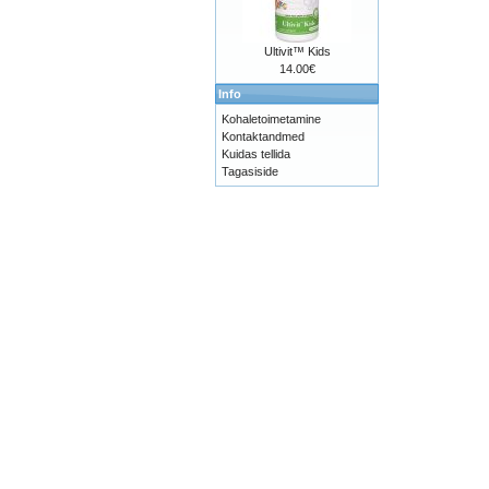
Ultivit™ Kids
14.00€
Info
Kohaletoimetamine
Kontaktandmed
Kuidas tellida
Tagasiside