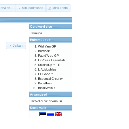
orvi sisu
Minu tellimused
Minu konto
Ostukorvi sisu
0 kaupa
Enimmüüdud
Jatkan
Wild Yam GP
Burdock
Pau d'Arco GP
ExPress Essentials
ShieldsUp™ TR
L.Acidophilus
FluGone™
Essential C-curity
BoostIron
BlackWalnut
Arvamused
Hetkel ei ole arvamusi
Keele valik