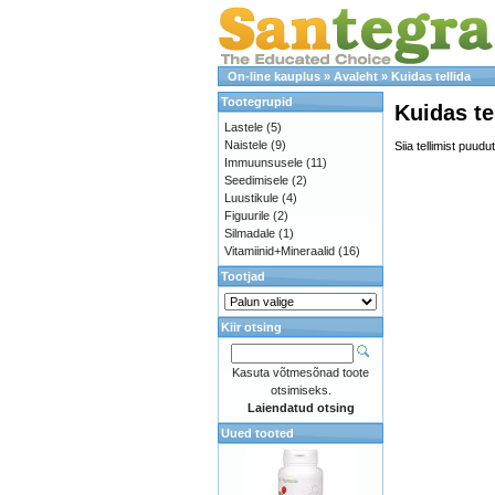
On-line kauplus
»
Avaleht
»
Kuidas tellida
Tootegrupid
Kuidas te
Lastele
(5)
Naistele
(9)
Siia tellimist puud
Immuunsusele
(11)
Seedimisele
(2)
Luustikule
(4)
Figuurile
(2)
Silmadale
(1)
Vitamiinid+Mineraalid
(16)
Tootjad
Kiir otsing
Kasuta võtmesõnad toote
otsimiseks.
Laiendatud otsing
Uued tooted