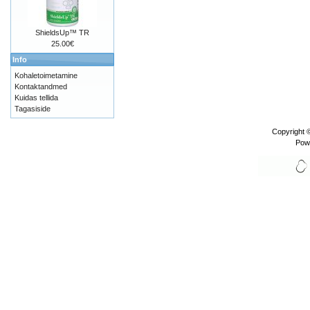
ShieldsUp™ TR
25.00€
Info
Kohaletoimetamine
Kontaktandmed
Kuidas tellida
Tagasiside
Copyright 
Pow