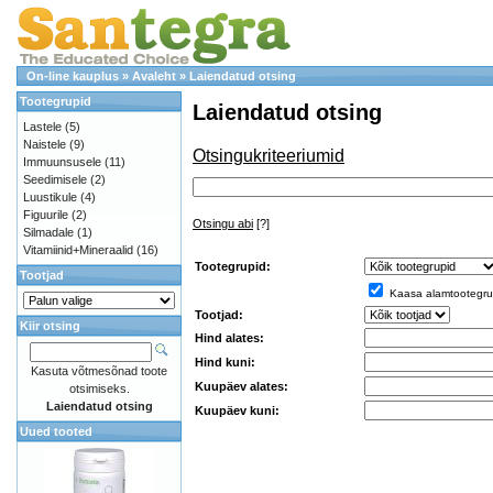
On-line kauplus
»
Avaleht
»
Laiendatud otsing
Tootegrupid
Laiendatud otsing
Lastele
(5)
Naistele
(9)
Otsingukriteeriumid
Immuunsusele
(11)
Seedimisele
(2)
Luustikule
(4)
Figuurile
(2)
Otsingu abi
[?]
Silmadale
(1)
Vitamiinid+Mineraalid
(16)
Tootegrupid:
Tootjad
Kaasa alamtootegru
Tootjad:
Kiir otsing
Hind alates:
Hind kuni:
Kasuta võtmesõnad toote
Kuupäev alates:
otsimiseks.
Laiendatud otsing
Kuupäev kuni:
Uued tooted